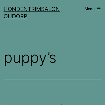
Ga
HONDENTRIMSALON
Menu
naar
OUDORP
de
inhoud
puppy’s